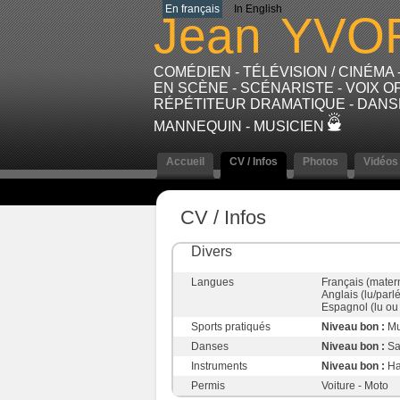
En français
In English
Jean
YVO
COMÉDIEN - TÉLÉVISION / CINÉMA
EN SCÈNE - SCÉNARISTE - VOIX OF
RÉPÉTITEUR DRAMATIQUE - DANSE
MANNEQUIN - MUSICIEN
Accueil
CV / Infos
Photos
Vidéos
CV / Infos
Divers
Langues
Français (mater
Anglais (lu/parlé
Espagnol (lu ou 
Sports pratiqués
Niveau bon :
Mu
Danses
Niveau bon :
Sa
Instruments
Niveau bon :
Ha
Permis
Voiture - Moto