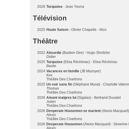
2026
Turquoise
- Jean Yvorra
Télévision
2025
Haute Saison
- Olivier Chapelle -
Nico
Théâtre
2022
Absurdie
(Bastien Gire) - Hugo Shnitzler
Didier
2025
Turquoise
(Elisa Réchiniac) - Elisa Réchiniac
Basile
2024
Vacances en famille
(JB Mazoyer)
Kev
Théâtre Des Chartrons
2025
Un soir sans fin
(Stéphane Murat) - Charlotte Vaton
Thomas
Théâtre Des Chartrons
2026
Amant malgres lui
(Sigalas) - Bertrand Duvalet
Julien
Théâtre Des Chartrons
2026
Desperate Housemen se marient
(Alexis Macquart)
Alexis
Théâtre Des Chartrons
2026
Desperate Housemen
(Alexis Macquart) - Séverine 
Alexis