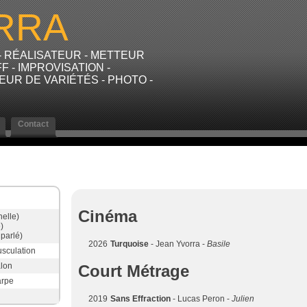
RRA
 - RÉALISATEUR - METTEUR
F - IMPROVISATION -
UR DE VARIÉTÉS - PHOTO -
Contact
Cinéma
nelle)
)
parlé)
2026
Turquoise
- Jean Yvorra -
Basile
sculation
lon
Court Métrage
rpe
2019
Sans Effraction
- Lucas Peron -
Julien