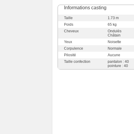
Informations casting
Taille
1.73 m
Poids
65 kg
Cheveux
Ondulés
Châtain
Yeux
Noisette
Corpulence
Normale
Pilosité
Aucune
Taille confection
pantalon : 40
pointure : 40